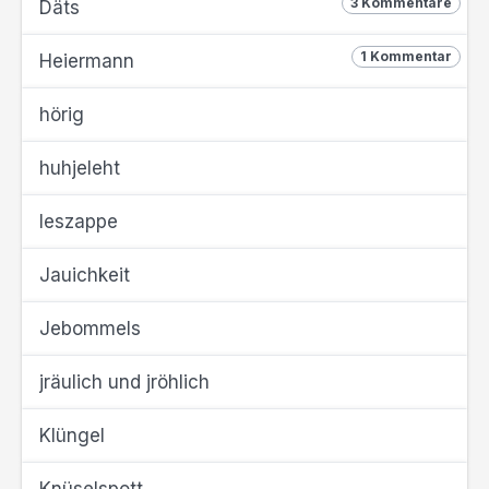
3 Kommentare
Däts
1 Kommentar
Heiermann
hörig
huhjeleht
Ieszappe
Jauichkeit
Jebommels
jräulich und jröhlich
Klüngel