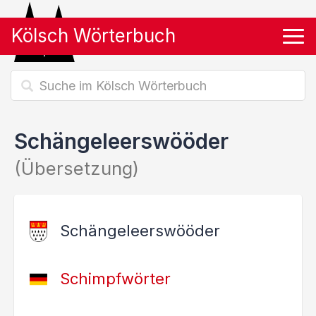
Kölsch Wörterbuch
Tog
Schängeleerswööder
(Übersetzung)
Schängeleerswööder
Schimpfwörter