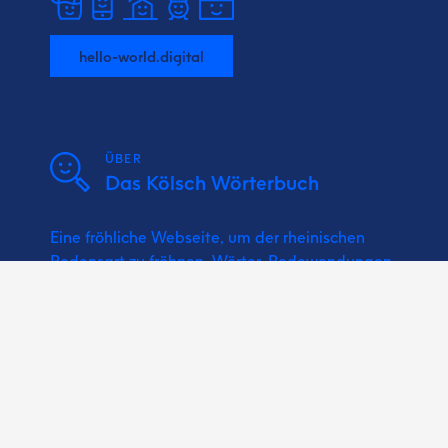
hello-world.digital
ÜBER
Das Kölsch Wörterbuch
Eine fröhliche Webseite, um der rheinischen
Redensart zu fröhnen. Wörter, Redewendungen,
Sprichwörter und Kölsche Musik bzw.
Karnevalslieder nachschlagen.
Vun un för Minsche wie do und ich!
Ein Projekt vun Hätze!
Jeden Tag ein bisschen besser!