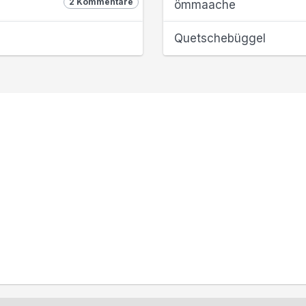
2 Kommentare
ömmaache
Quetschebüggel