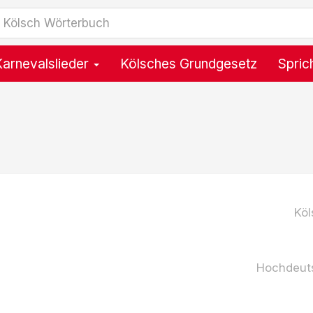
Karnevalslieder
Kölsches Grundgesetz
Spric
)
Köl
Hochdeut