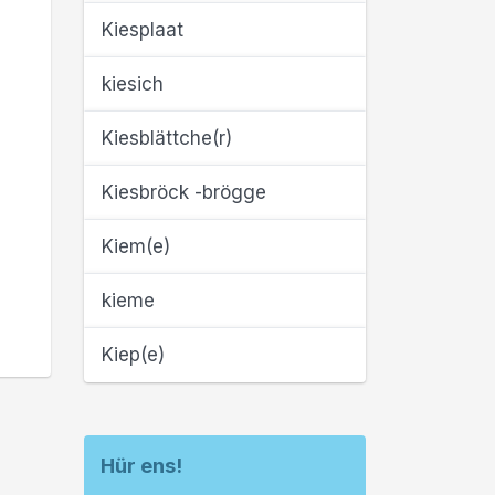
Kiesplaat
kiesich
Kiesblättche(r)
Kiesbröck -brögge
Kiem(e)
kieme
Kiep(e)
Hür ens!