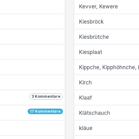
Kevver, Kewere
Kiesbröck
Kiesbrütche
Kiesplaat
Kippche, Kipphöhnche,
Kirch
3 Kommentare
Klaaf
17 Kommentare
Klätschauch
kläue