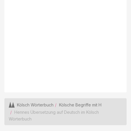
Kölsch Wörterbuch
Kölsche Begriffe mit H
Hennes Übersetzung auf Deutsch im Kölsch
Wörterbuch