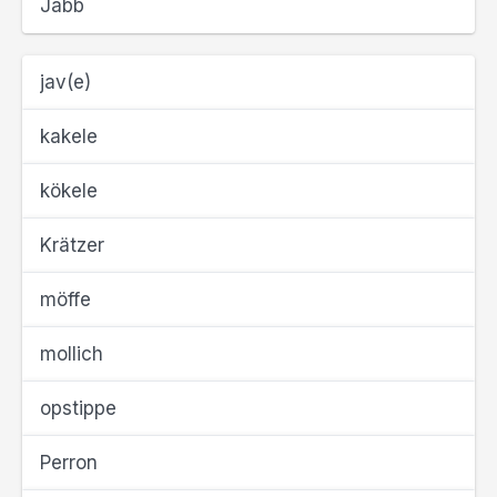
Jabb
jav(e)
kakele
kökele
Krätzer
möffe
mollich
opstippe
Perron