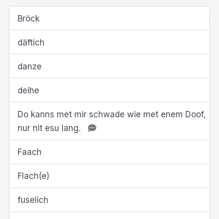
Bröck
däftich
danze
deihe
Do kanns met mir schwade wie met enem Doof,
nur nit esu lang.
Faach
Flach(e)
fuselich