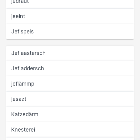
jedraut
jeeint
Jefispels
Jeflaastersch
Jefladdersch
jeflämmp
jesazt
Katzedärm
Knesterei