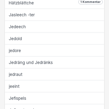
1 Kommentar
Hätzblättche
Jasleech -ter
Jedeech
Jedold
jedore
Jedräng und Jedränks
jedraut
jeeint
Jefispels