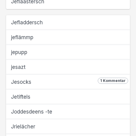
Jeflaastersch
Jefladdersch
jeflämmp
jepupp
jesazt
1 Kommentar
Jesocks
Jetiftels
Joddesdeens -te
Jrielächer