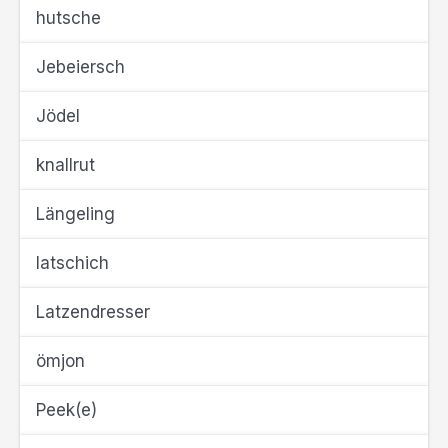
hutsche
Jebeiersch
Jödel
knallrut
Längeling
latschich
Latzendresser
ömjon
Peek(e)