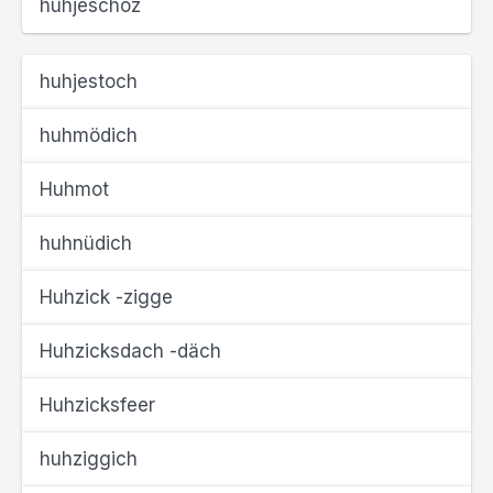
huhjeschöz
huhjestoch
huhmödich
Huhmot
huhnüdich
Huhzick -zigge
Huhzicksdach -däch
Huhzicksfeer
huhziggich