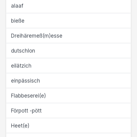
alaaf
bieße
Dreihäremeß(m)esse
dutschlon
eilätzich
einpässisch
Flabbeserei(e)
Förpott -pött
Heet(e)