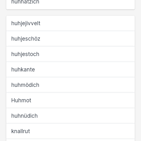
huhhätzich
huhjejivvelt
huhjeschöz
huhjestoch
huhkante
huhmödich
Huhmot
huhnüdich
knallrut