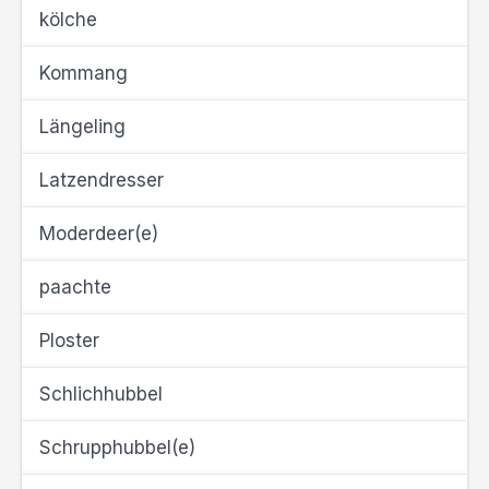
kölche
Kommang
Längeling
Latzendresser
Moderdeer(e)
paachte
Ploster
Schlichhubbel
Schrupphubbel(e)