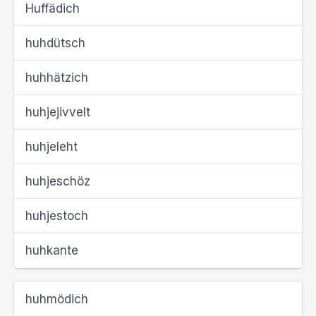
Huffädich
huhdütsch
huhhätzich
huhjejivvelt
huhjeleht
huhjeschöz
huhjestoch
huhkante
huhmödich