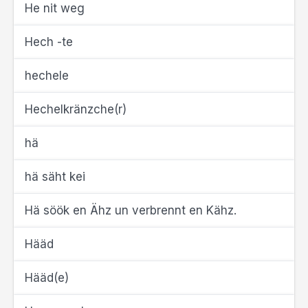
He nit weg
Hech -te
hechele
Hechelkränzche(r)
hä
hä säht kei
Hä söök en Ähz un verbrennt en Kähz.
Hääd
Hääd(e)