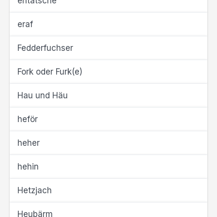
entätsche
eraf
Fedderfuchser
Fork oder Furk(e)
Hau und Häu
heför
heher
hehin
Hetzjach
Heubärm