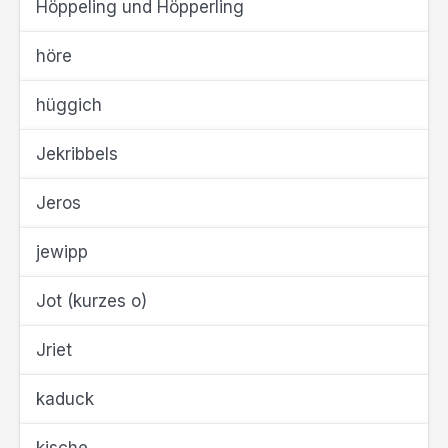
Höppeling und Höpperling
höre
hüggich
Jekribbels
Jeros
jewipp
Jot (kurzes o)
Jriet
kaduck