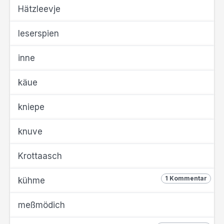
Hätzleevje
Ieserspien
inne
käue
kniepe
knuve
Krottaasch
1 Kommentar
kühme
meßmödich