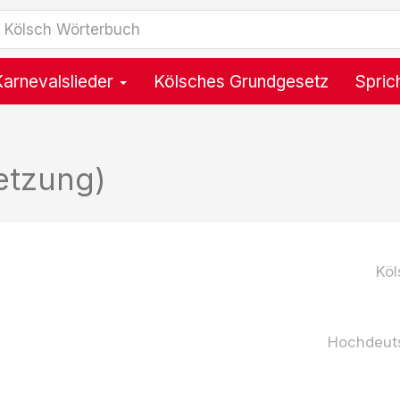
Karnevalslieder
Kölsches Grundgesetz
Spric
etzung)
Köl
Hochdeut