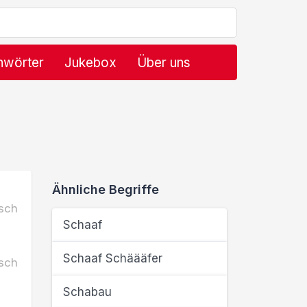
hwörter
Jukebox
Über uns
Ähnliche Begriffe
sch
Schaaf
Schaaf Schäääfer
sch
Schabau