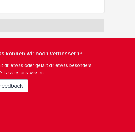
s können wir noch verbessern?
lt dir etwas oder gefällt dir etwas besonders
? Lass es uns wissen.
Feedback