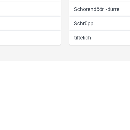
Schörendöör -dürre
Schrüpp
tiftelich