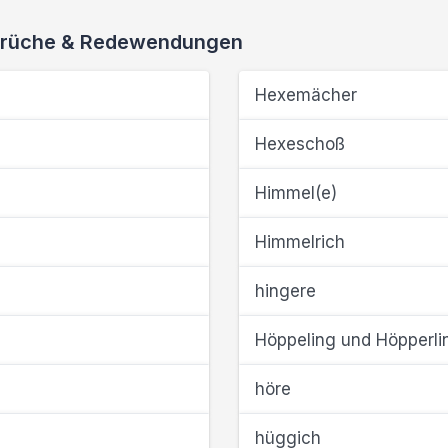
 Sprüche & Redewendungen
Hexemächer
Hexeschoß
Himmel(e)
Himmelrich
hingere
Höppeling und Höpperli
höre
hüggich