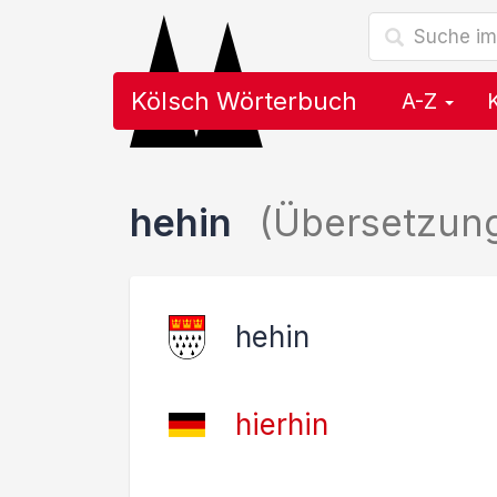
Kölsch Wörterbuch
A-Z
hehin
(Übersetzun
hehin
hierhin