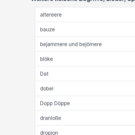
altereere
bauze
bejammere und bejömere
blöke
Dat
dobei
Dopp Döppe
dranloße
dropjon