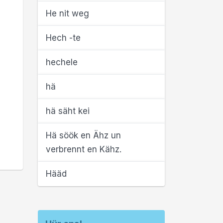
He nit weg
Hech -te
hechele
hä
hä säht kei
Hä söök en Ähz un
verbrennt en Kähz.
Hääd