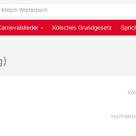
Karnevalslieder
Kölsches Grundgesetz
Spric
g)
Köl
Hochdeut