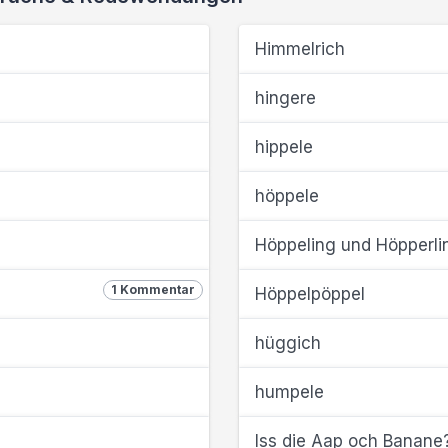
Himmelrich
hingere
hippele
höppele
Höppeling und Höpperli
1 Kommentar
Höppelpöppel
hüggich
humpele
Iss die Aap och Banan