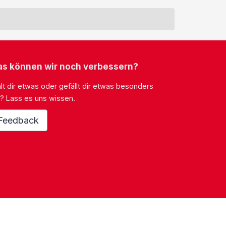
s können wir noch verbessern?
lt dir etwas oder gefällt dir etwas besonders
? Lass es uns wissen.
Feedback