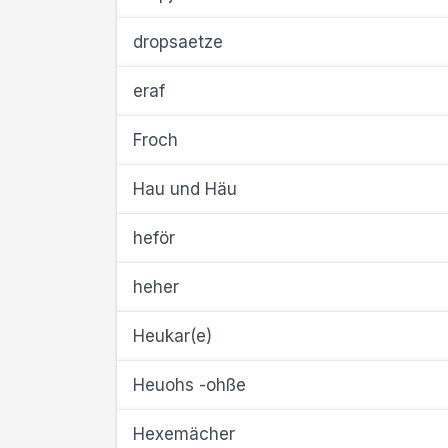
dropsaetze
eraf
Froch
Hau und Häu
heför
heher
Heukar(e)
Heuohs -ohße
Hexemächer