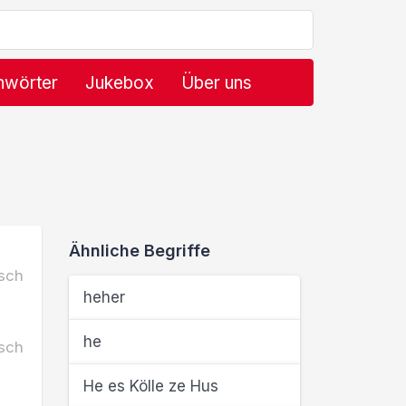
hwörter
Jukebox
Über uns
Ähnliche Begriffe
sch
heher
he
sch
He es Kölle ze Hus