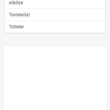
stibitze
Tüntelei(e)
Tütteler