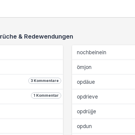
 Sprüche & Redewendungen
nochbeinein
ömjon
3 Kommentare
opdäue
1 Kommentar
opdrieve
opdrüjje
opdun