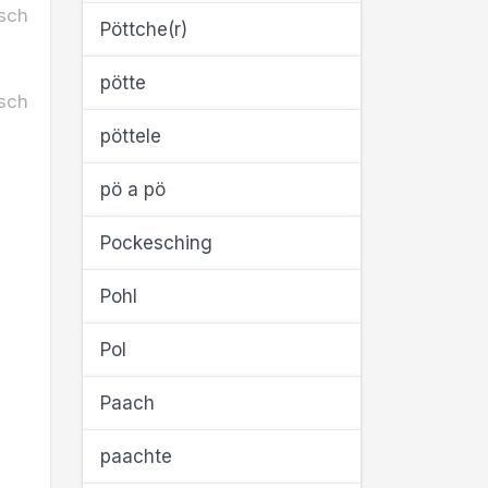
sch
Pöttche(r)
pötte
sch
pöttele
pö a pö
Pockesching
Pohl
Pol
Paach
paachte