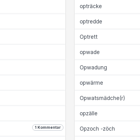
opträcke
optredde
Optrett
opwade
Opwadung
opwärme
Opwatsmädche(r)
opzälle
1 Kommentar
Opzoch -zöch