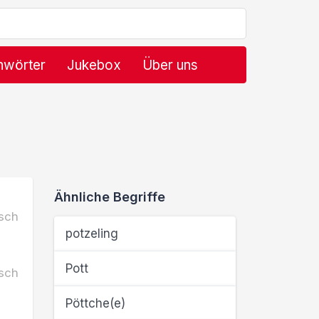
hwörter
Jukebox
Über uns
Ähnliche Begriffe
sch
potzeling
Pott
sch
Pöttche(e)