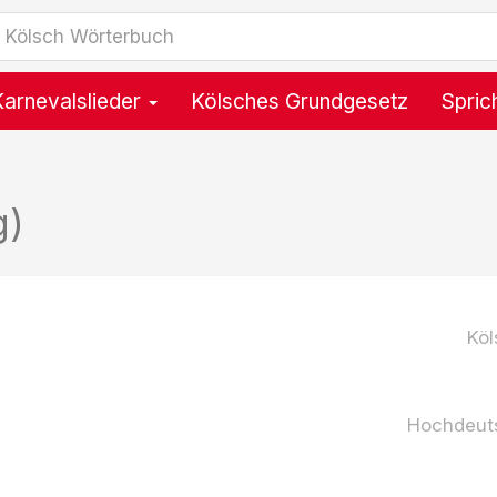
Karnevalslieder
Kölsches Grundgesetz
Spric
g)
Köl
Hochdeut