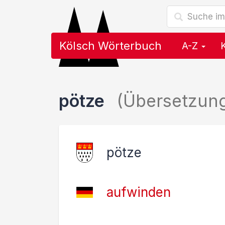
Kölsch Wörterbuch
A-Z
pötze
(Übersetzun
pötze
aufwinden