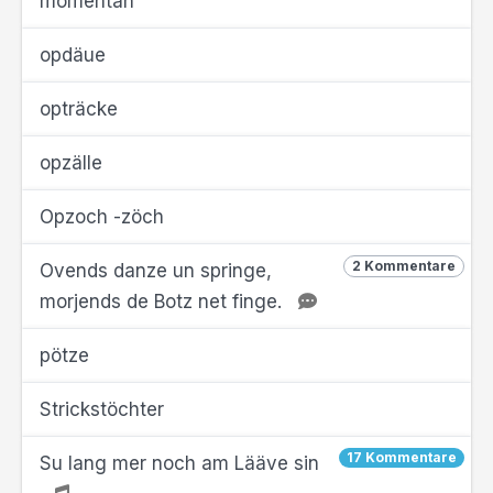
momentan
opdäue
opträcke
opzälle
Opzoch -zöch
2 Kommentare
Ovends danze un springe,
morjends de Botz net finge.
pötze
Strickstöchter
17 Kommentare
Su lang mer noch am Lääve sin