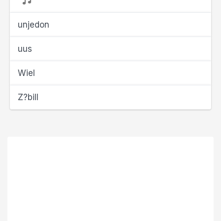
unjedon
uus
Wiel
Z?bill