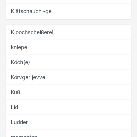
Klätschauch -ge
Kloochscheißerei
kniepe
Köch(e)
Körvger jevve
Kuß
Lid
Ludder