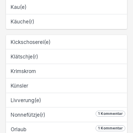
Kau(e)
Käuche(r)
Kickschoserei(e)
Klätschje(r)
Krimskrom
Künsler
Livverung(e)
1 Kommentar
Nonnefützje(r)
1 Kommentar
Orlaub