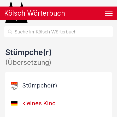
Kölsch Wörterbuch
Tog
Stümpche(r)
(Übersetzung)
Stümpche(r)
kleines Kind