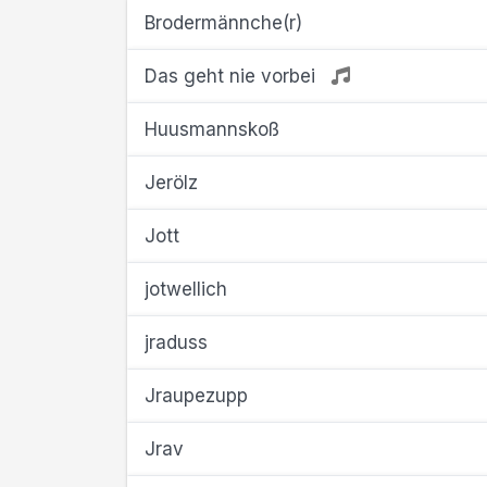
Brodermännche(r)
Das geht nie vorbei
Huusmannskoß
Jerölz
Jott
jotwellich
jraduss
Jraupezupp
Jrav