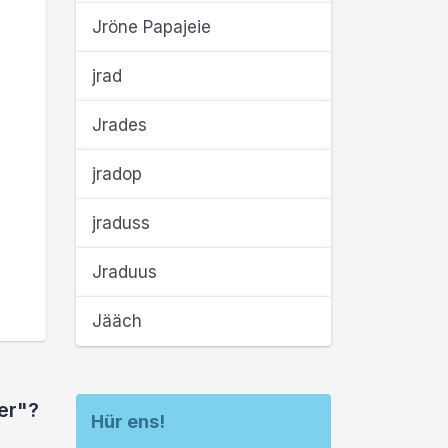
Jröne Papajeie
jrad
Jrades
jradop
jraduss
Jraduus
Jääch
er"?
Hür ens!