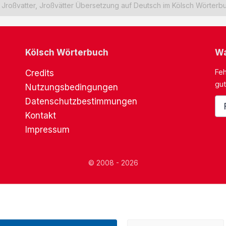
Jroßvatter, Jroßvätter Übersetzung auf Deutsch im Kölsch Wörterb
Kölsch Wörterbuch
Wa
Feh
Credits
gut
Nutzungsbedingungen
Datenschutzbestimmungen
Kontakt
Impressum
© 2008 - 2026