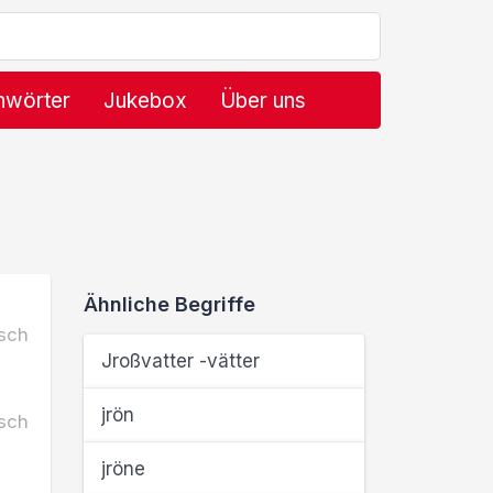
hwörter
Jukebox
Über uns
Ähnliche Begriffe
sch
Jroßvatter -vätter
jrön
sch
jröne