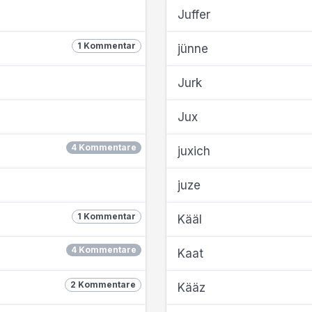
Juffer
1 Kommentar
jünne
Jurk
Jux
4 Kommentare
juxich
juze
1 Kommentar
Kääl
4 Kommentare
Kaat
2 Kommentare
Kääz