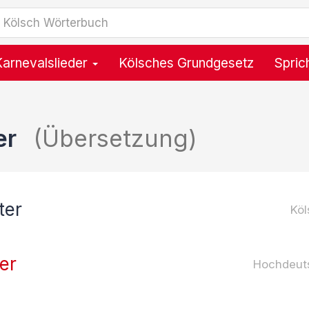
Karnevalslieder
Kölsches Grundgesetz
Spric
er
(Übersetzung)
ter
Köl
er
Hochdeut