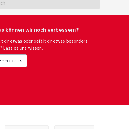
uch
s können wir noch verbessern?
lt dir etwas oder gefällt dir etwas besonders
? Lass es uns wissen.
Feedback