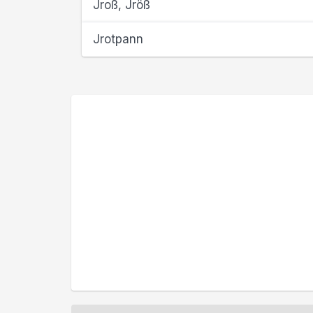
Jroß, Jröß
Jrotpann