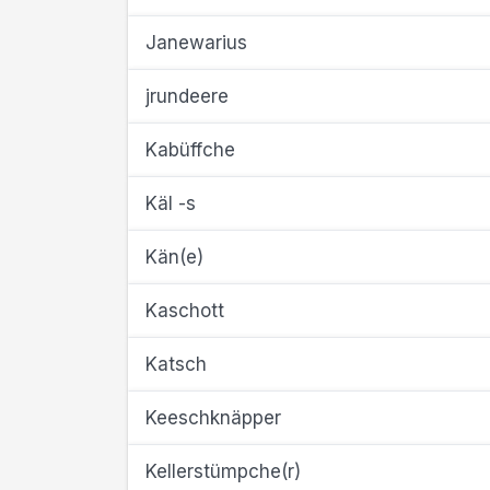
Janewarius
jrundeere
Kabüffche
Käl -s
Kän(e)
Kaschott
Katsch
Keeschknäpper
Kellerstümpche(r)