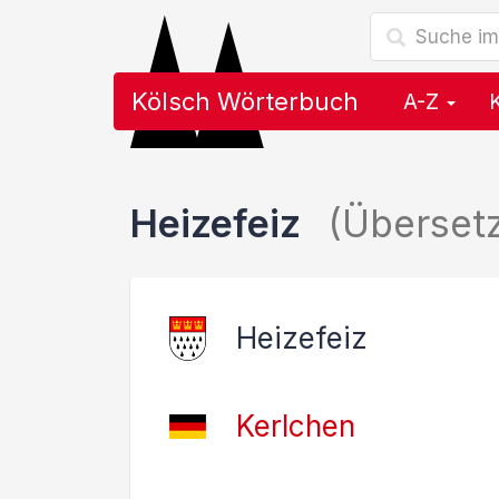
Kölsch Wörterbuch
A-Z
Heizefeiz
(Überset
Heizefeiz
Kerlchen