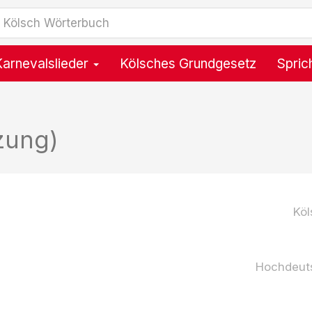
Karnevalslieder
Kölsches Grundgesetz
Spric
zung)
Köl
Hochdeut