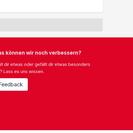
s können wir noch verbessern?
lt dir etwas oder gefällt dir etwas besonders
? Lass es uns wissen.
Feedback