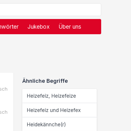
hwörter
Jukebox
Über uns
Ähnliche Begriffe
sch
Heizefeiz, Heizefeize
Heizefeiz und Heizefex
sch
Heidekännche(r)