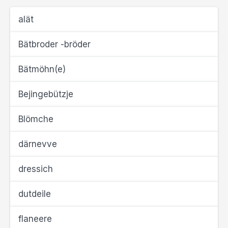
alät
Bätbroder -bröder
Bätmöhn(e)
Bejingebützje
Blömche
därnevve
dressich
dutdeile
flaneere