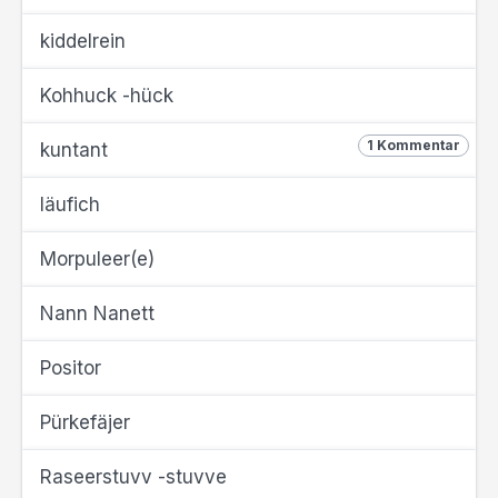
kiddelrein
Kohhuck -hück
1 Kommentar
kuntant
läufich
Morpuleer(e)
Nann Nanett
Positor
Pürkefäjer
Raseerstuvv -stuvve