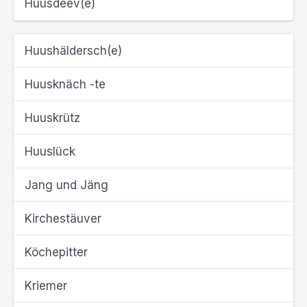
Huusdeev(e)
Huushäldersch(e)
Huusknäch -te
Huuskrütz
Huuslück
Jang und Jäng
Kirchestäuver
Köchepitter
Kriemer