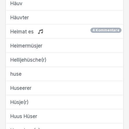
Häuv
Häuvter
4 Kommentare
Heimat es
Heimermüsjer
Hellijehüsche(r)
huse
Huseerer
Hüsje(r)
Huus Hüser