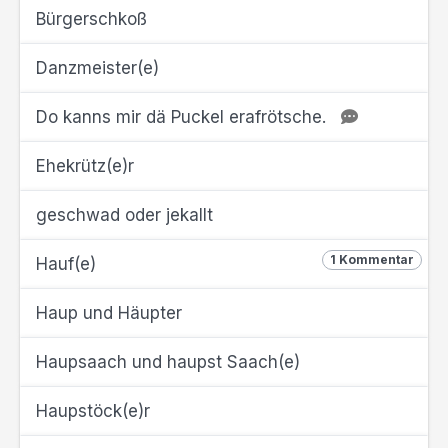
Bürgerschkoß
Danzmeister(e)
Do kanns mir dä Puckel erafrötsche.
Ehekrütz(e)r
geschwad oder jekallt
1 Kommentar
Hauf(e)
Haup und Häupter
Haupsaach und haupst Saach(e)
Haupstöck(e)r