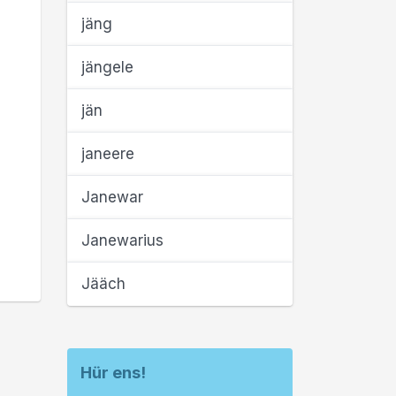
jäng
jängele
jän
janeere
Janewar
Janewarius
Jääch
Hür ens!