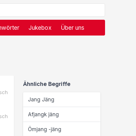
hwörter
Jukebox
Über uns
Ähnliche Begriffe
sch
Jang Jäng
Afjangk jäng
sch
Ömjang -jäng