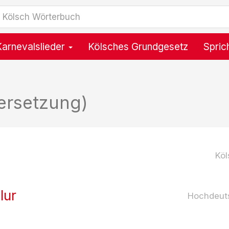
Karnevalslieder
Kölsches Grundgesetz
Spric
ersetzung)
Köl
lur
Hochdeut