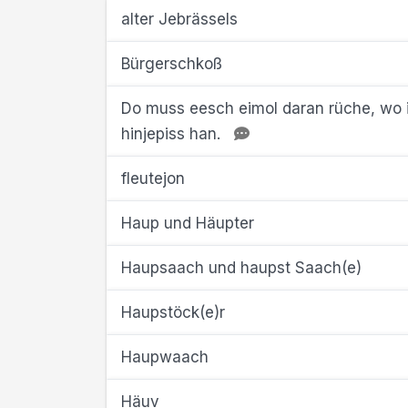
alter Jebrässels
Bürgerschkoß
Do muss eesch eimol daran rüche, wo i
hinjepiss han.
fleutejon
Haup und Häupter
Haupsaach und haupst Saach(e)
Haupstöck(e)r
Haupwaach
Häuv