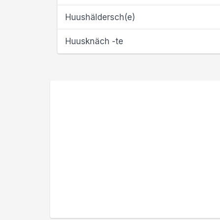
Huushäldersch(e)
Huusknäch -te