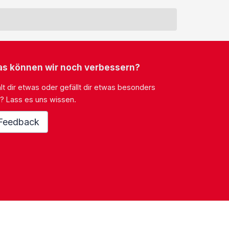
s können wir noch verbessern?
lt dir etwas oder gefällt dir etwas besonders
? Lass es uns wissen.
Feedback