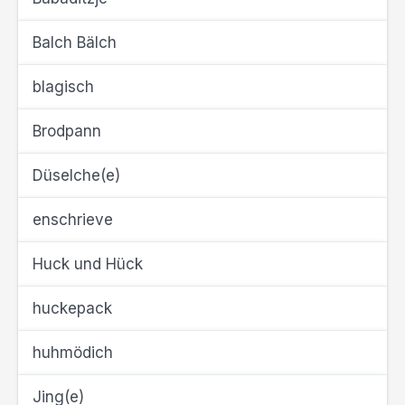
Balch Bälch
blagisch
Brodpann
Düselche(e)
enschrieve
Huck und Hück
huckepack
huhmödich
Jing(e)