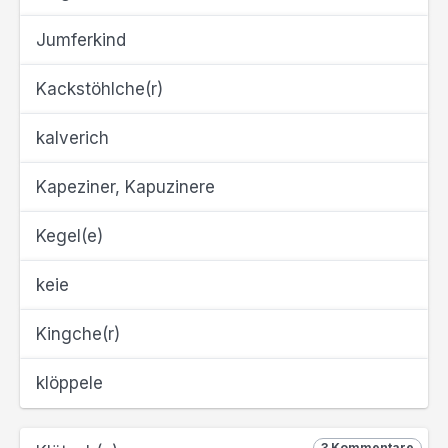
Jumferkind
Kackstöhlche(r)
kalverich
Kapeziner, Kapuzinere
Kegel(e)
keie
Kingche(r)
klöppele
3 Kommentare