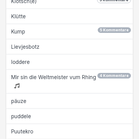
Klötsch(e)
Klütte
5 Kommentare
Kump
Lievjesbotz
loddere
4 Kommentare
Mir sin die Weltmeister vum Rhing
päuze
puddele
Puutekro