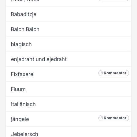
Babaditzje
Balch Bälch
blagisch
enjedraht und ejedraht
1 Kommentar
Fixfaxerei
Fluum
italjänisch
1 Kommentar
jängele
Jebeiersch