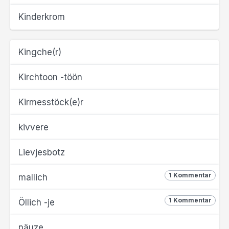
Kinderkrom
Kingche(r)
Kirchtoon -töön
Kirmesstöck(e)r
kivvere
Lievjesbotz
1 Kommentar
mallich
1 Kommentar
Öllich -je
päuze