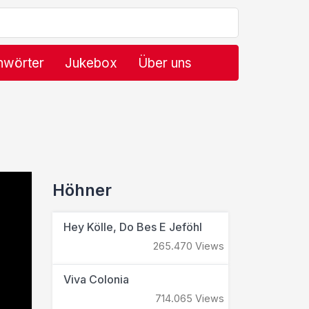
hwörter
Jukebox
Über uns
Höhner
Hey Kölle, Do Bes E Jeföhl
265.470 Views
Viva Colonia
714.065 Views