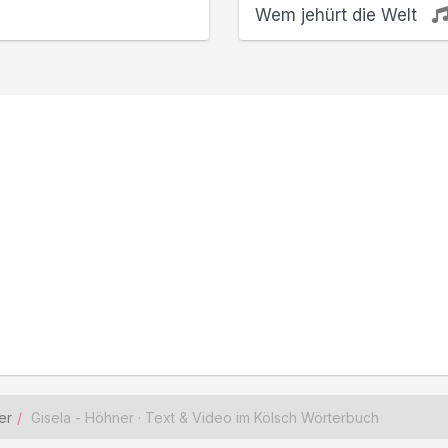
Wem jehürt die Welt
er
Gisela - Höhner · Text & Video im Kölsch Wörterbuch