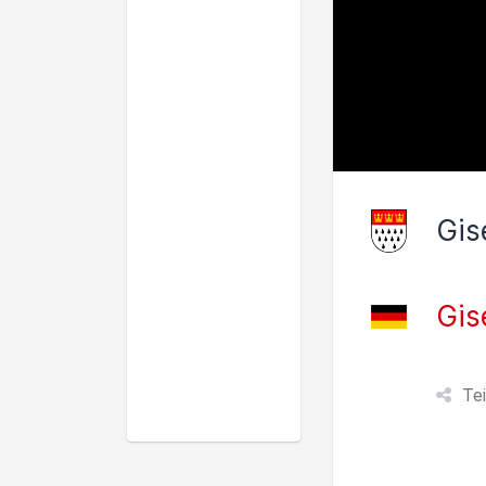
Gis
Gis
Te