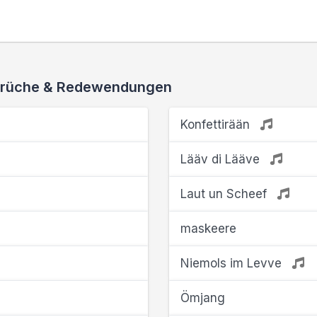
 Sprüche & Redewendungen
Konfettirään
Lääv di Lääve
Laut un Scheef
maskeere
Niemols im Levve
Ömjang