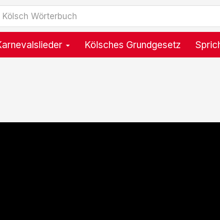
Karnevalslieder
Kölsches Grundgesetz
Spric