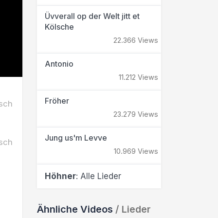
Üvverall op der Welt jitt et
Kölsche
22.366 Views
Antonio
11.212 Views
Fröher
sch
23.279 Views
Jung us'm Levve
sch
10.969 Views
Höhner
: Alle Lieder
Ähnliche Videos
/ Lieder