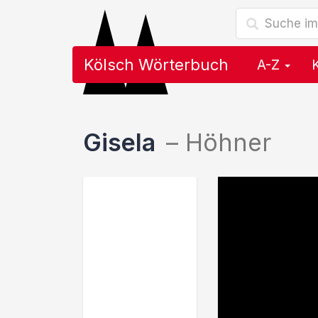
Kölsch Wörterbuch
A-Z
Gisela
–
Höhner