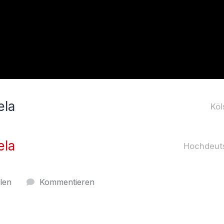
ela
Köl
ela
Hochdeut
ilen
Kommentieren