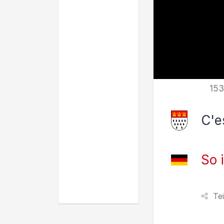
153
C'es
So 
Te