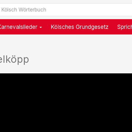
Karnevalslieder
Kölsches Grundgesetz
Spric
elköpp