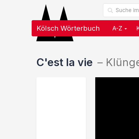
Kölsch Wörterbuch
A-Z
C'est la vie
–
Klüng