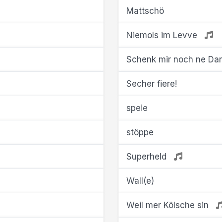
Mattschö
Niemols im Levve
Schenk mir noch ne Da
Secher fiere!
speie
stöppe
Superheld
Wall(e)
Weil mer Kölsche sin