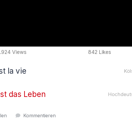
.924 Views
842 Likes
t la vie
Köl
ist das Leben
Hochdeut
ilen
Kommentieren