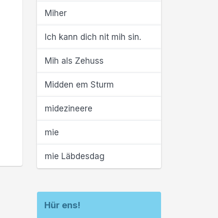
Miher
Ich kann dich nit mih sin.
Mih als Zehuss
Midden em Sturm
midezineere
mie
mie Läbdesdag
Hür ens!