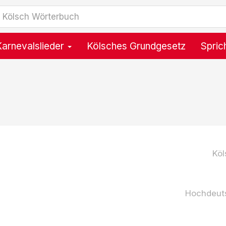
Karnevalslieder
Kölsches Grundgesetz
Spric
Köl
Hochdeut