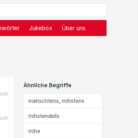
hwörter
Jukebox
Über uns
Ähnliche Begriffe
sch
mehschtens, mihstens
mihstendeils
sch
mihe