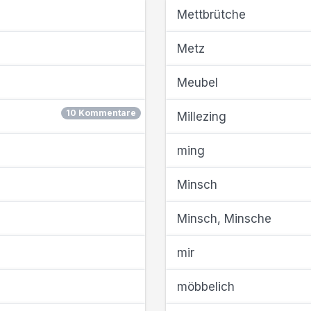
Mettbrütche
Metz
Meubel
10 Kommentare
Millezing
ming
Minsch
Minsch, Minsche
mir
möbbelich