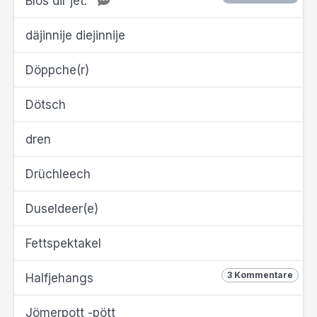
Blos dir jet.
däjinnije diejinnije
Döppche(r)
Dötsch
dren
Drüchleech
Duseldeer(e)
Fettspektakel
3 Kommentare
Halfjehangs
Jömerpott -pött