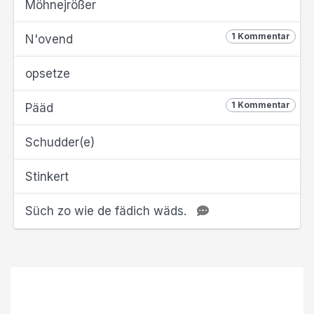
Möhnejrößer
1 Kommentar
N'ovend
opsetze
1 Kommentar
Pääd
Schudder(e)
Stinkert
Süch zo wie de fädich wäds.