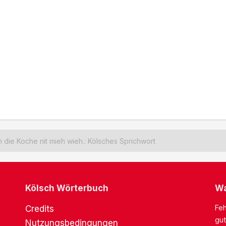
die Koche nit mieh wieh.: Kölsches Sprichwort
Kölsch Wörterbuch
Wa
Feh
Credits
gut
Nutzungsbedingungen