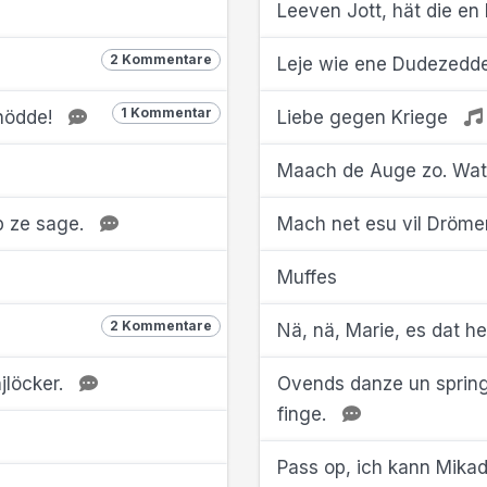
Leeven Jott, hät die en
2 Kommentare
Leje wie ene Dudezedde
1 Kommentar
chödde!
Liebe gegen Kriege
Maach de Auge zo. Wat 
p ze sage.
Mach net esu vil Dröm
Muffes
2 Kommentare
Nä, nä, Marie, es dat h
jlöcker.
Ovends danze un spring
finge.
Pass op, ich kann Mika