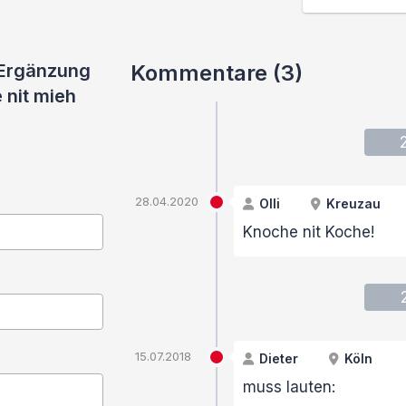
 Ergänzung
Kommentare (3)
 nit mieh
28.04.2020
Olli
Kreuzau
Knoche nit Koche!
15.07.2018
Dieter
Köln
muss lauten: