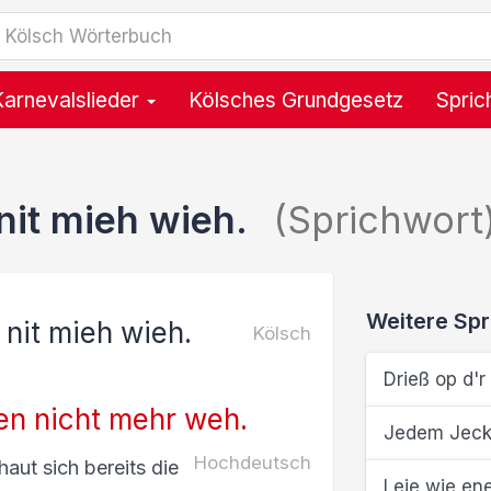
Karnevalslieder
Kölsches Grundgesetz
Spric
nit mieh wieh.
(Sprichwort
Weitere Spr
nit mieh wieh.
Kölsch
Drieß op d'r 
en nicht mehr weh.
Jedem Jeck j
Hochdeutsch
haut sich bereits die
Leje wie en