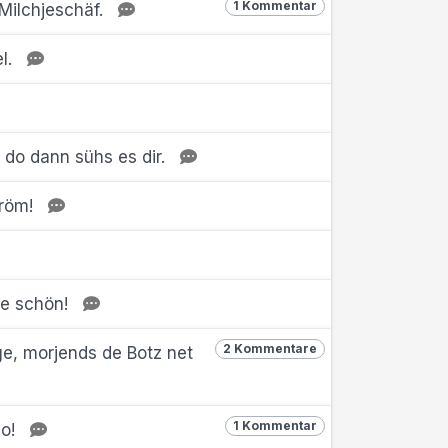
1 Kommentar
 Milchjeschäf.
l.
do dann sühs es dir.
eröm!
ee schön!
2 Kommentare
e, morjends de Botz net
1 Kommentar
do!