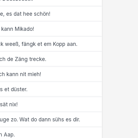
e, es dat hee schön!
h kann Mikado!
k weeß, fängk et em Kopp aan.
ch de Zäng trecke.
ch kann nit mieh!
 et düster.
sät nix!
ge zo. Wat do dann sühs es dir.
n Aap.