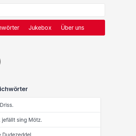
hwörter
Jukebox
Über uns
)
ichwörter
Driss.
efällt sing Mötz.
e Dudezeddel.