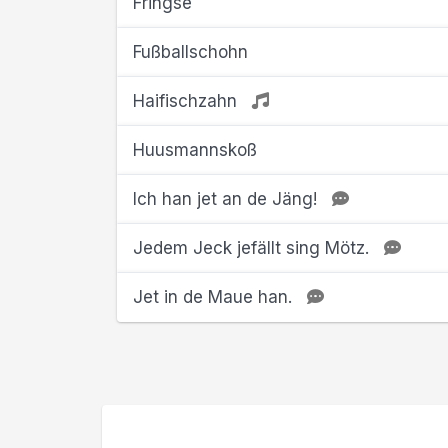
Fringse
Fußballschohn
Haifischzahn
Huusmannskoß
Ich han jet an de Jäng!
Jedem Jeck jefällt sing Mötz.
Jet in de Maue han.