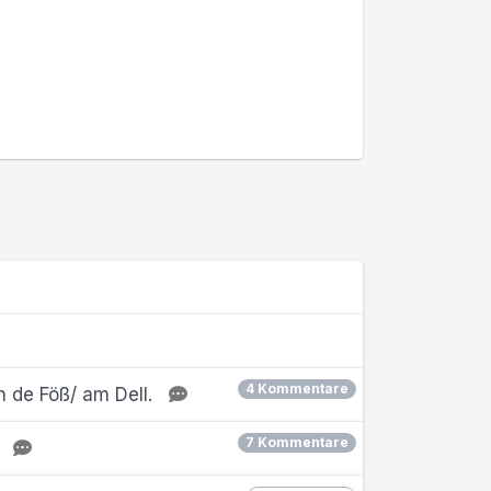
4 Kommentare
 de Föß/ am Dell.
7 Kommentare
.