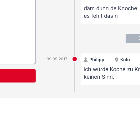
däm dunn de Knoche.....
es fehlt das n
09.09.2017
Philipp
Köln
Ich würde Koche zu K
keinen Sinn.