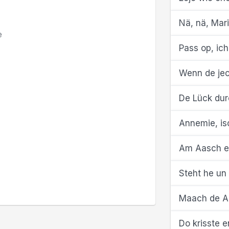
Nä, nä, Mari
e
Pass op, ic
Wenn de jec
De Lück dur
Annemie, is
Am Aasch es
Steht he un 
Maach de Au
Do krisste e