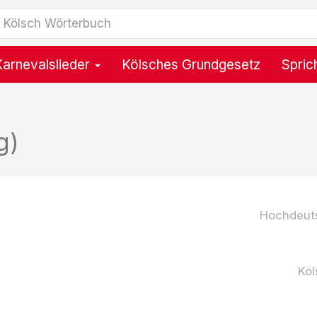
Karnevalslieder
Kölsches Grundgesetz
Spric
g)
Hochdeut
Köl