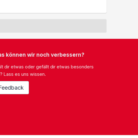
s können wir noch verbessern?
lt dir etwas oder gefällt dir etwas besonders
? Lass es uns wissen.
Feedback