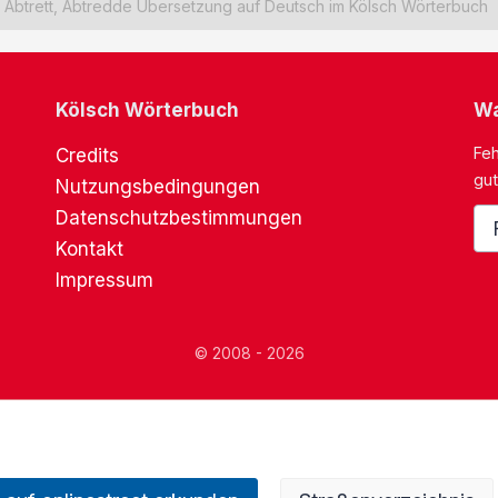
Abtrett, Abtredde Übersetzung auf Deutsch im Kölsch Wörterbuch
Kölsch Wörterbuch
Wa
Feh
Credits
gut
Nutzungsbedingungen
Datenschutzbestimmungen
Kontakt
Impressum
© 2008 - 2026