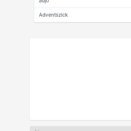
adjö
Adventszick