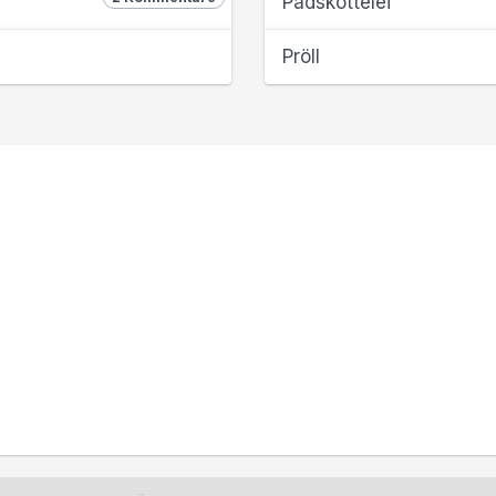
Pädsköttelei
Pröll