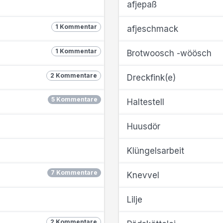
afjepaß
1 Kommentar
afjeschmack
1 Kommentar
Brotwoosch -wöösch
2 Kommentare
Dreckfink(e)
5 Kommentare
Haltestell
Huusdör
Klüngelsarbeit
7 Kommentare
Knevvel
Lilje
2 Kommentare