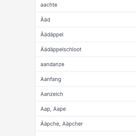
aachte
Ääd
Äädäppel
Äädäppelschloot
aandanze
Aanfang
Aanzeich
Aap, Aape
Ääpche, Aäpcher