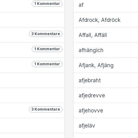
1 Kommentar
af
Afdrock, Afdröck
3 Kommentare
Affall, Affäll
1 Kommentar
afhängich
1 Kommentar
Afjank, Afjäng
afjebraht
afjedrevve
3 Kommentare
afjehovve
afjeläv