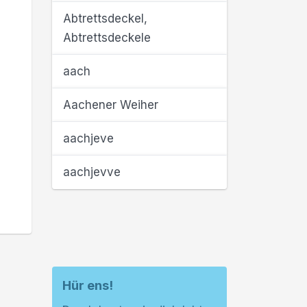
Abtrettsdeckel,
Abtrettsdeckele
aach
Aachener Weiher
aachjeve
aachjevve
Hür ens!