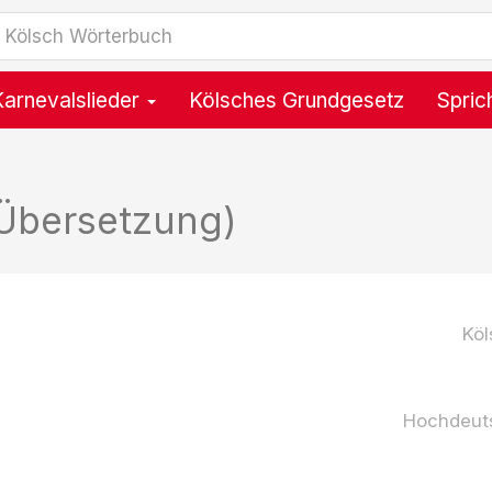
Karnevalslieder
Kölsches Grundgesetz
Spric
Übersetzung)
Köl
Hochdeut