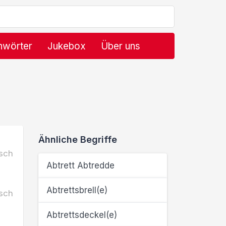
hwörter
Jukebox
Über uns
Ähnliche Begriffe
sch
Abtrett Abtredde
Abtrettsbrell(e)
sch
Abtrettsdeckel(e)