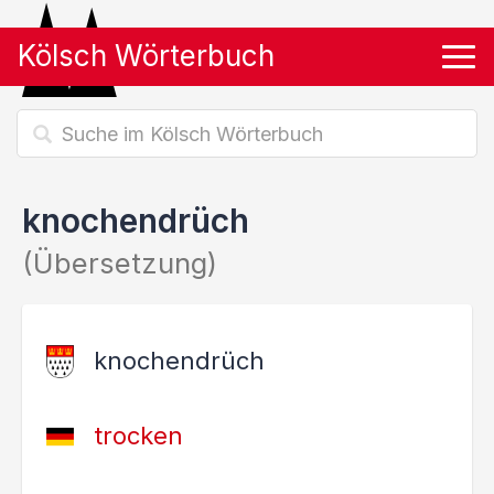
Kölsch Wörterbuch
Tog
knochendrüch
(Übersetzung)
knochendrüch
trocken