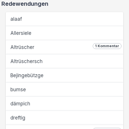
Redewendungen
alaaf
Allersiele
1 Kommentar
Altrüscher
Altrüschersch
Bejingebützge
bumse
dämpich
dreftig