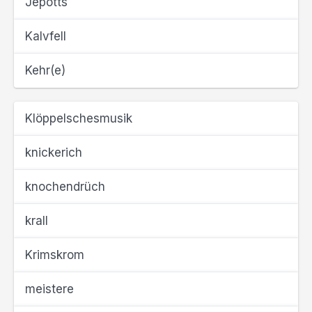
Jepötts
Kalvfell
Kehr(e)
Klöppelschesmusik
knickerich
knochendrüch
krall
Krimskrom
meistere