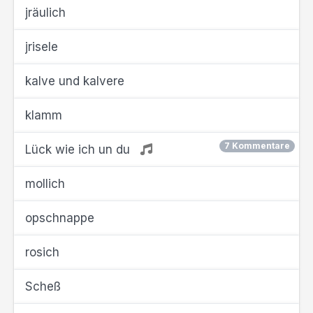
jräulich
jrisele
kalve und kalvere
klamm
7 Kommentare
Lück wie ich un du
mollich
opschnappe
rosich
Scheß