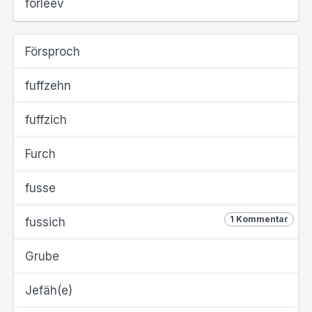
förleev
Försproch
fuffzehn
fuffzich
Furch
fusse
1 Kommentar
fussich
Grube
Jefäh(e)