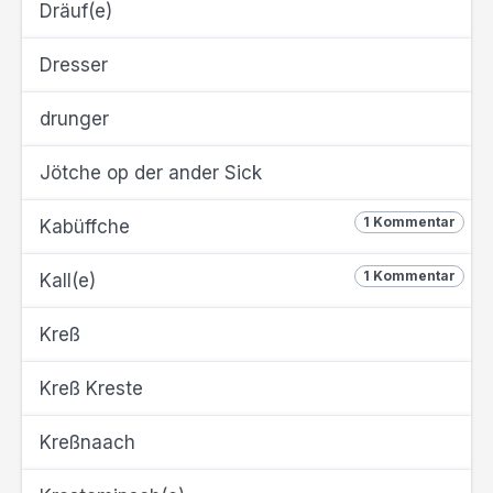
Dräuf(e)
Dresser
drunger
Jötche op der ander Sick
1 Kommentar
Kabüffche
1 Kommentar
Kall(e)
Kreß
Kreß Kreste
Kreßnaach