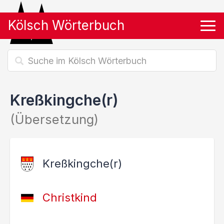
Kölsch Wörterbuch
Tog
Kreßkingche(r)
(Übersetzung)
Kreßkingche(r)
Christkind