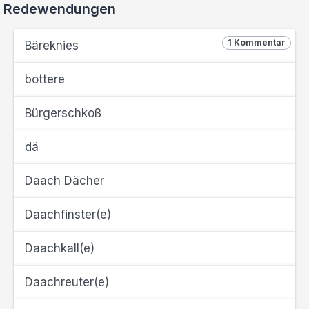
Redewendungen
1 Kommentar
Bäreknies
bottere
Bürgerschkoß
dä
Daach Dächer
Daachfinster(e)
Daachkall(e)
Daachreuter(e)