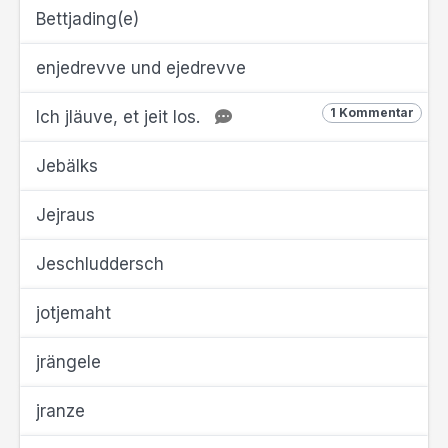
Bettjading(e)
enjedrevve und ejedrevve
1 Kommentar
Ich jläuve, et jeit los.
Jebälks
Jejraus
Jeschluddersch
jotjemaht
jrängele
jranze