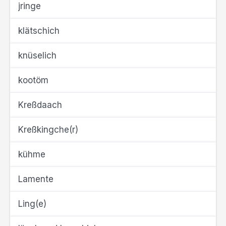
jringe
klätschich
knüselich
kootöm
Kreßdaach
Kreßkingche(r)
kühme
Lamente
Ling(e)