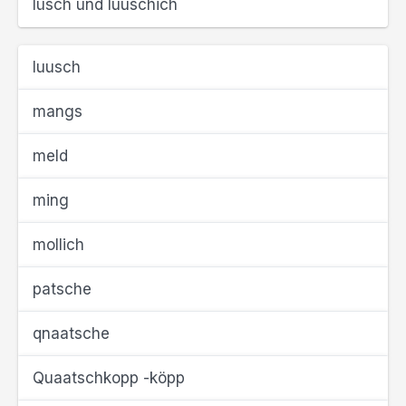
lüsch und luuschich
luusch
mangs
meld
ming
mollich
patsche
qnaatsche
Quaatschkopp -köpp