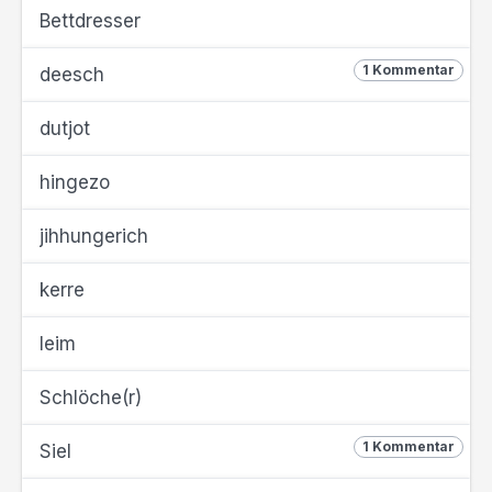
Bettdresser
1 Kommentar
deesch
dutjot
hingezo
jihhungerich
kerre
leim
Schlöche(r)
1 Kommentar
Siel