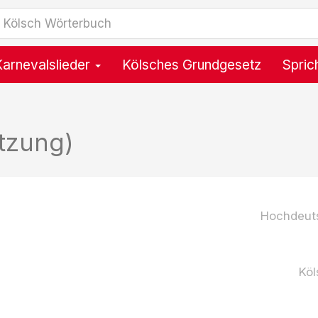
Karnevalslieder
Kölsches Grundgesetz
Spric
tzung)
Hochdeut
Köl