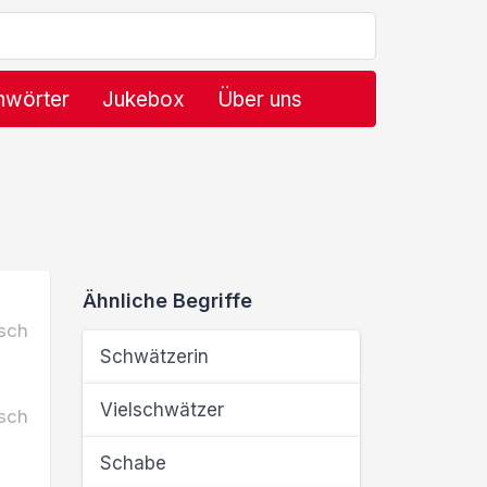
hwörter
Jukebox
Über uns
Ähnliche Begriffe
sch
Schwätzerin
Vielschwätzer
sch
Schabe