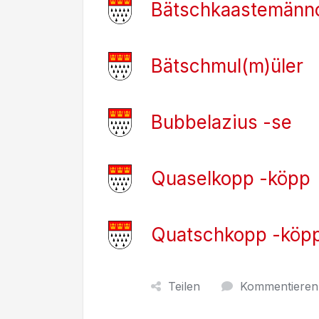
Bätschkaastemänn
Bätschmul(m)üler
Bubbelazius -se
Quaselkopp -köpp
Quatschkopp -köp
Teilen
Kommentieren