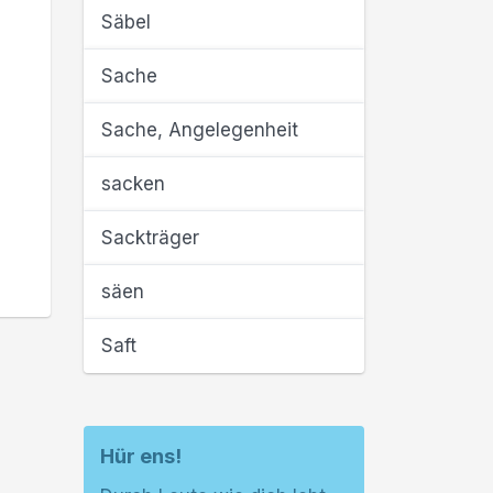
Säbel
Sache
Sache, Angelegenheit
sacken
Sackträger
säen
Saft
Hür ens!