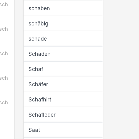
sch
schaben
schäbig
sch
schade
sch
Schaden
Schaf
sch
Schäfer
Schafhirt
sch
Schafleder
Saat