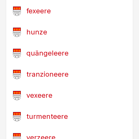
fexeere
hunze
quängeleere
tranzioneere
vexeere
turmenteere
verzeere