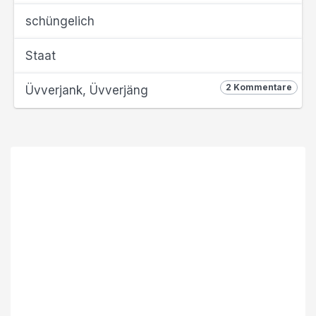
schüngelich
Staat
2 Kommentare
Üvverjank, Üvverjäng