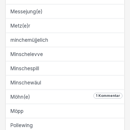
Messejung(e)
Metz(e)r
minchemüjjelich
Minschelevve
Minschespill
Minschewäul
1 Kommentar
Möhn(e)
Möpp
Pollewing