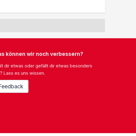
s können wir noch verbessern?
lt dir etwas oder gefällt dir etwas besonders
? Lass es uns wissen.
Feedback