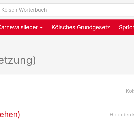
Karnevalslieder
Kölsches Grundgesetz
Spric
etzung)
Köl
gehen)
Hochdeut