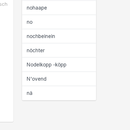
sch
nohaape
no
nochbeinein
nöchter
Nodelkopp -köpp
N'ovend
nä