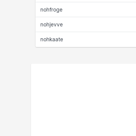
nohfroge
nohjevve
nohkaate