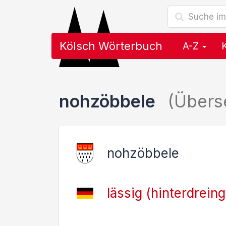
Kölsch Wörterbuch
A-Z
nohzöbbele
(Übers
nohzöbbele
lässig (hinterdrein