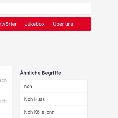
hwörter
Jukebox
Über uns
Ähnliche Begriffe
sch
noh
Noh Huss
sch
Noh Kölle jonn