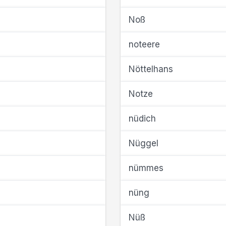
Noß
noteere
Nöttelhans
Notze
nüdich
Nüggel
nümmes
nüng
Nüß