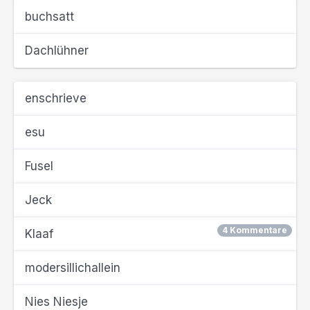
buchsatt
Dachlühner
enschrieve
esu
Fusel
Jeck
4 Kommentare
Klaaf
modersillichallein
Nies Niesje