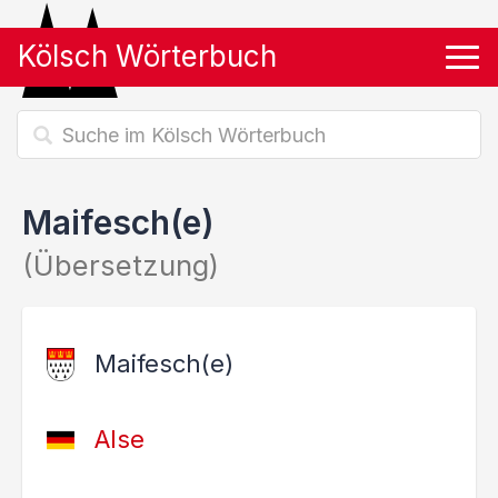
Kölsch Wörterbuch
Tog
Maifesch(e)
(Übersetzung)
Maifesch(e)
Alse