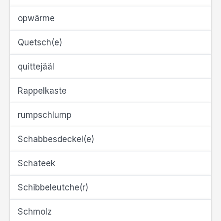
opwärme
Quetsch(e)
quittejääl
Rappelkaste
rumpschlump
Schabbesdeckel(e)
Schateek
Schibbeleutche(r)
Schmolz