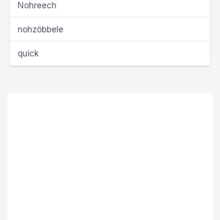
Nohreech
nohzöbbele
quick