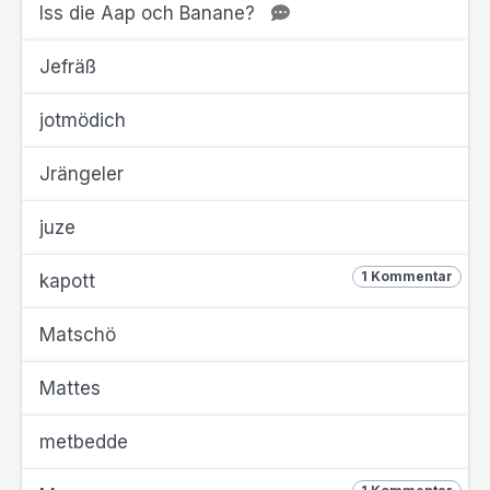
Iss die Aap och Banane?
Jefräß
jotmödich
Jrängeler
juze
1 Kommentar
kapott
Matschö
Mattes
metbedde