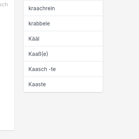
sch
kraachrein
krabbele
Kääl
Kaaß(e)
Kaasch -te
Kaaste