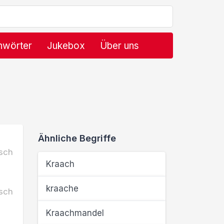
hwörter
Jukebox
Über uns
Ähnliche Begriffe
sch
Kraach
kraache
sch
Kraachmandel