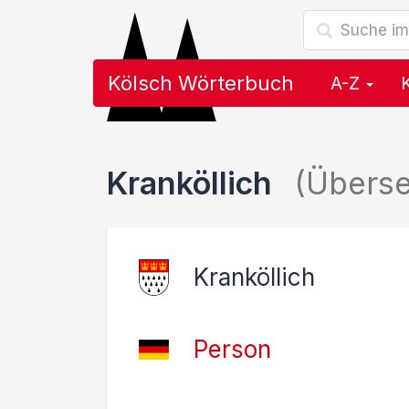
Kölsch Wörterbuch
A-Z
Kranköllich
(Übers
Kranköllich
Person