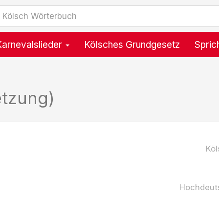
Karnevalslieder
Kölsches Grundgesetz
Spric
etzung)
Köl
Hochdeut