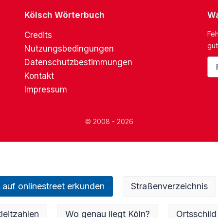
Kölsch Wörterbuch
Wa
Feh
Credits
gut
Nutzungsbedingungen
Datenschutzbestimmungen
Kontakt
Impressum
© 2008 - 2026
 auf onlinestreet erkunden
Straßenverzeichnis
leitzahlen
Wo genau liegt Köln?
Ortsschild