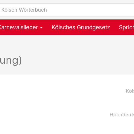
Karnevalslieder
Kölsches Grundgesetz
Spric
zung)
Köl
Hochdeut