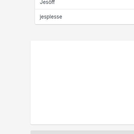
Jesöff
jesplesse