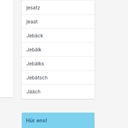
jesatz
jeaat
Jebäck
Jebälk
Jebälks
Jebätsch
Jääch
Hür ens!