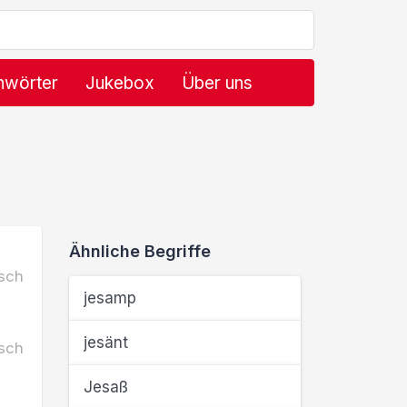
hwörter
Jukebox
Über uns
Ähnliche Begriffe
sch
jesamp
jesänt
sch
Jesaß