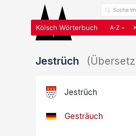
Kölsch Wörterbuch
A-Z
Jestrüch
(Überset
Jestrüch
Gesträuch