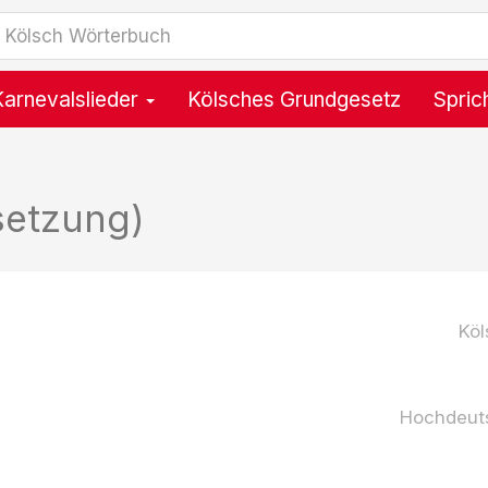
Karnevalslieder
Kölsches Grundgesetz
Spric
setzung)
Köl
Hochdeut