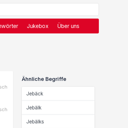
hwörter
Jukebox
Über uns
Ähnliche Begriffe
sch
Jebäck
Jebälk
sch
Jebälks