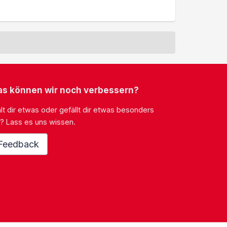
s können wir noch verbessern?
lt dir etwas oder gefällt dir etwas besonders
? Lass es uns wissen.
Feedback