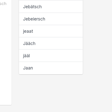
sch
Jebätsch
Jebeiersch
jeaat
Jääch
jääl
Jaan