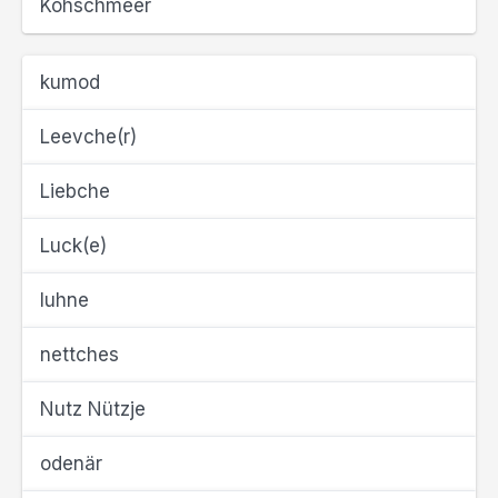
Kohschmeer
kumod
Leevche(r)
Liebche
Luck(e)
luhne
nettches
Nutz Nützje
odenär