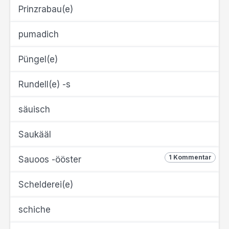
Prinzrabau(e)
pumadich
Püngel(e)
Rundell(e) -s
säuisch
Saukääl
1 Kommentar
Sauoos -ööster
Schelderei(e)
schiche