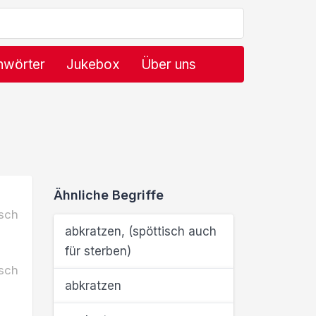
hwörter
Jukebox
Über uns
Ähnliche Begriffe
sch
abkratzen, (spöttisch auch
für sterben)
sch
abkratzen