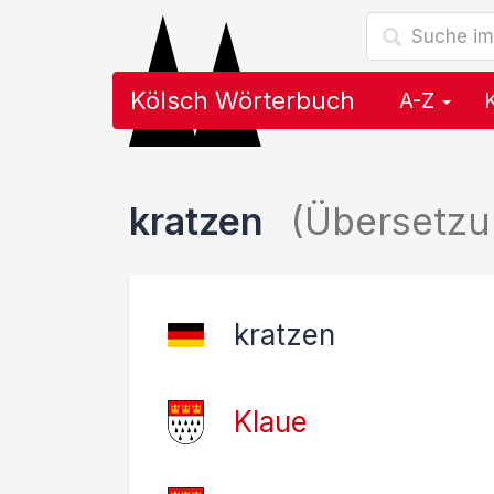
Kölsch Wörterbuch
A-Z
kratzen
(Übersetzu
kratzen
Klaue