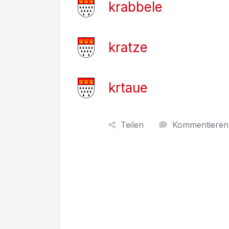
krabbele
kratze
krtaue
Teilen
Kommentieren