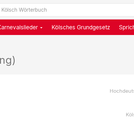
Karnevalslieder
Kölsches Grundgesetz
Spric
ng)
Hochdeut
Köl