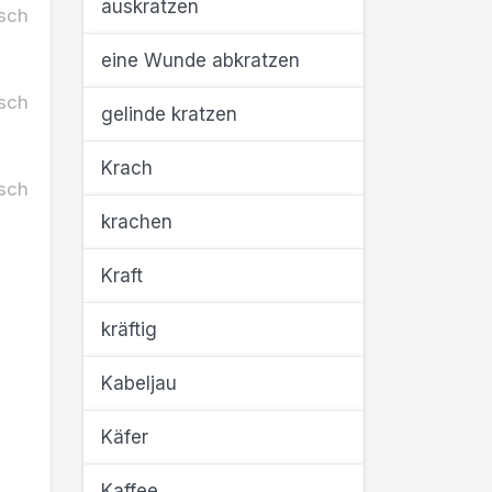
auskratzen
sch
eine Wunde abkratzen
sch
gelinde kratzen
Krach
sch
krachen
Kraft
kräftig
Kabeljau
Käfer
Kaffee