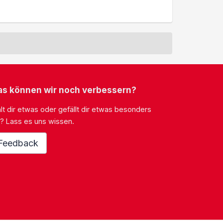
s können wir noch verbessern?
lt dir etwas oder gefällt dir etwas besonders
? Lass es uns wissen.
Feedback